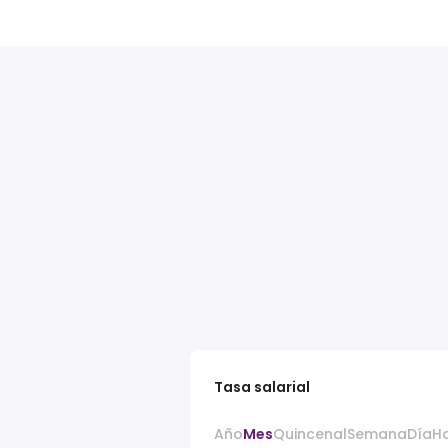
Tasa salarial
Año
Mes
Quincenal
Semana
Día
H