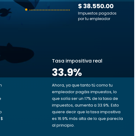
$ 38.550.00
Impuestos pagados
por tu empleador
s
Tasa impositiva real
33.9
%
n
Ahora, ya que tanto tú como tu
empleador pagáis impuestos, lo
e
que solía ser un 17% de la tasa de
impuestos, aumenta a 33.9%. Esto
o
quiere decir que la tasa impositiva
 $
es 16.9% más alta de lo que parecía
al principio.