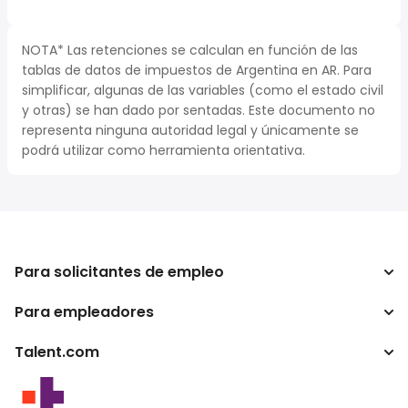
NOTA* Las retenciones se calculan en función de las
tablas de datos de impuestos de Argentina en AR. Para
simplificar, algunas de las variables (como el estado civil
y otras) se han dado por sentadas. Este documento no
representa ninguna autoridad legal y únicamente se
podrá utilizar como herramienta orientativa.
Para solicitantes de empleo
Para empleadores
Buscador de trabajo
Buscador de salario
Talent.com
Empresa
Calculadora de impuestos
ATS
Otros países
Conversor de salario