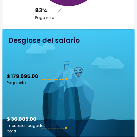
83%
Pago neto
Desglose del salario
$ 179.695.00
Pago neto
$ 36.805.00
Impuestos pagados
por ti