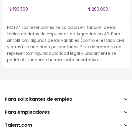
$ 199.500
$ 200.000
NOTA* Las retenciones se calculan en función de las
tablas de datos de impuestos de Argentina en AR. Para
simplificar, algunas de las variables (como el estado civil
y otras) se han dado por sentadas. Este documento no
representa ninguna autoridad legal y únicamente se
podrá utilizar como herramienta orientativa.
Para solicitantes de empleo
Para empleadores
Buscador de trabajo
Buscador de salario
Talent.com
Empresa
Calculadora de impuestos