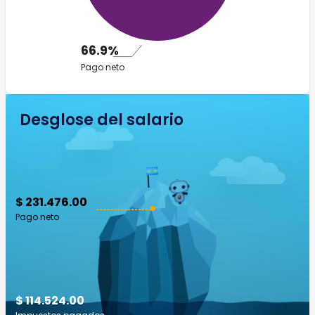
66.9%
Pago neto
Desglose del salario
$ 231.476.00
Pago neto
$ 114.524.00