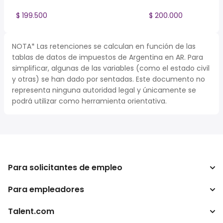
$ 199.500
$ 200.000
NOTA* Las retenciones se calculan en función de las
tablas de datos de impuestos de Argentina en AR. Para
simplificar, algunas de las variables (como el estado civil
y otras) se han dado por sentadas. Este documento no
representa ninguna autoridad legal y únicamente se
podrá utilizar como herramienta orientativa.
Para solicitantes de empleo
Para empleadores
Buscador de trabajo
Buscador de salario
Talent.com
Empresa
Calculadora de impuestos