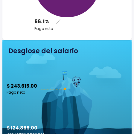
66.1%
Pago neto
Desglose del salario
$ 243.615.00
Pago neto
$ 124.885.00