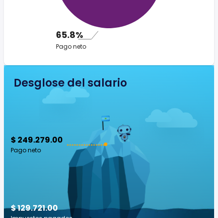
65.8%
Pago neto
Desglose del salario
$ 249.279.00
Pago neto
$ 129.721.00