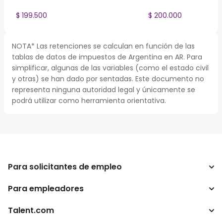
$ 199.500
$ 200.000
NOTA* Las retenciones se calculan en función de las
tablas de datos de impuestos de Argentina en AR. Para
simplificar, algunas de las variables (como el estado civil
y otras) se han dado por sentadas. Este documento no
representa ninguna autoridad legal y únicamente se
podrá utilizar como herramienta orientativa.
Para solicitantes de empleo
Para empleadores
Buscador de trabajo
Buscador de salario
Talent.com
Empresa
Calculadora de impuestos