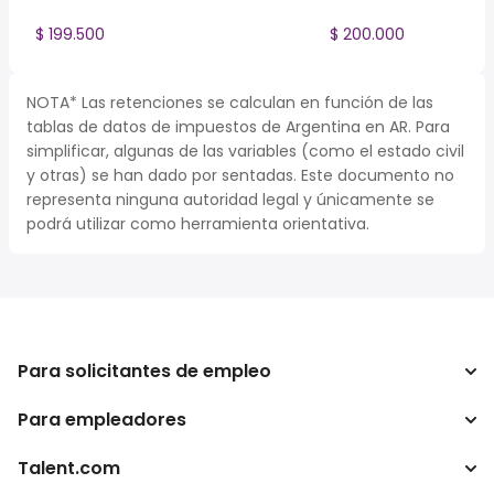
$ 199.500
$ 200.000
NOTA* Las retenciones se calculan en función de las
tablas de datos de impuestos de Argentina en AR. Para
simplificar, algunas de las variables (como el estado civil
y otras) se han dado por sentadas. Este documento no
representa ninguna autoridad legal y únicamente se
podrá utilizar como herramienta orientativa.
Para solicitantes de empleo
Para empleadores
Buscador de trabajo
Buscador de salario
Talent.com
Empresa
Calculadora de impuestos