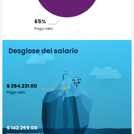
65%
Pago neto
Desglose del salario
$ 264.231.00
Pago neto
$ 142.269.00