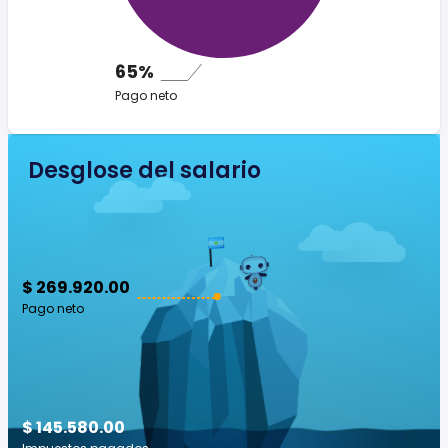
65%
Pago neto
Desglose del salario
$ 269.920.00
Pago neto
$ 145.580.00