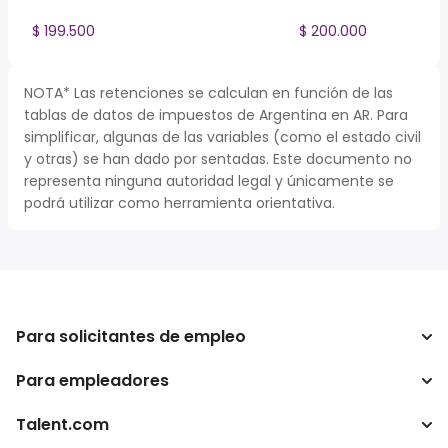
$ 199.500
$ 200.000
NOTA* Las retenciones se calculan en función de las
tablas de datos de impuestos de Argentina en AR. Para
simplificar, algunas de las variables (como el estado civil
y otras) se han dado por sentadas. Este documento no
representa ninguna autoridad legal y únicamente se
podrá utilizar como herramienta orientativa.
Para solicitantes de empleo
Para empleadores
Buscador de trabajo
Buscador de salario
Talent.com
Empresa
Calculadora de impuestos