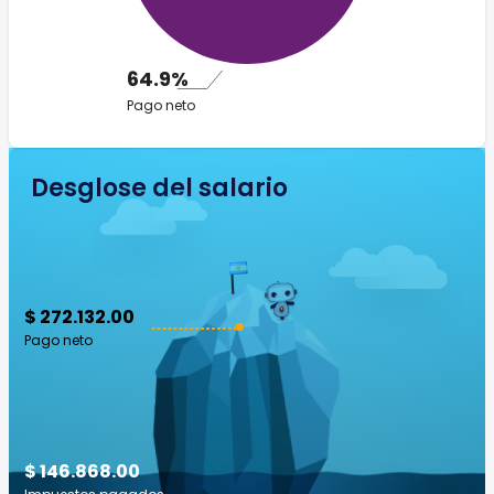
64.9%
Pago neto
Desglose del salario
$ 272.132.00
Pago neto
$ 146.868.00