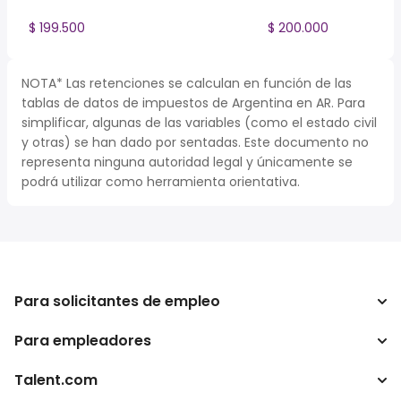
$ 199.500
$ 200.000
NOTA* Las retenciones se calculan en función de las
tablas de datos de impuestos de Argentina en AR. Para
simplificar, algunas de las variables (como el estado civil
y otras) se han dado por sentadas. Este documento no
representa ninguna autoridad legal y únicamente se
podrá utilizar como herramienta orientativa.
Para solicitantes de empleo
Para empleadores
Buscador de trabajo
Buscador de salario
Talent.com
Empresa
Calculadora de impuestos