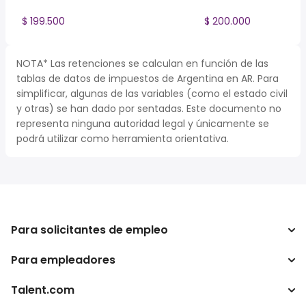
$ 199.500
$ 200.000
NOTA* Las retenciones se calculan en función de las
tablas de datos de impuestos de Argentina en AR. Para
simplificar, algunas de las variables (como el estado civil
y otras) se han dado por sentadas. Este documento no
representa ninguna autoridad legal y únicamente se
podrá utilizar como herramienta orientativa.
Para solicitantes de empleo
Para empleadores
Buscador de trabajo
Buscador de salario
Talent.com
Empresa
Calculadora de impuestos