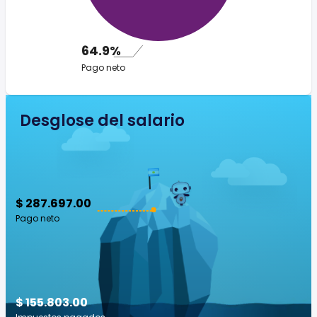
64.9%
Pago neto
Desglose del salario
$ 287.697.00
Pago neto
$ 155.803.00