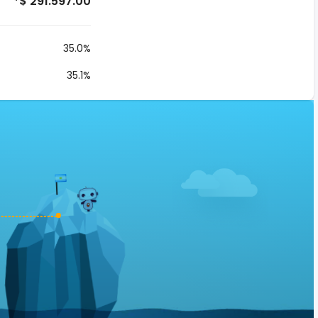
*$ 291.597.00
35.0%
35.1%