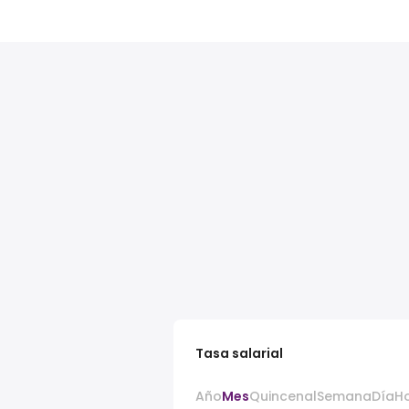
Tasa salarial
Año
Mes
Quincenal
Semana
Día
H