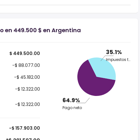
io en 449.500 $ en Argentina
35.1%
$ 449.500.00
Impuestos totales
-$ 88.077.00
-$ 45.182.00
-$ 12.322.00
64.9%
-$ 12.322.00
Pago neto
-$ 157.903.00