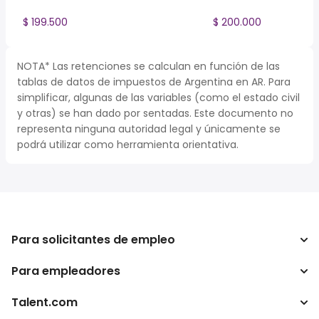
$ 199.500
$ 200.000
NOTA* Las retenciones se calculan en función de las
tablas de datos de impuestos de Argentina en AR. Para
simplificar, algunas de las variables (como el estado civil
y otras) se han dado por sentadas. Este documento no
representa ninguna autoridad legal y únicamente se
podrá utilizar como herramienta orientativa.
Para solicitantes de empleo
Para empleadores
Buscador de trabajo
Buscador de salario
Talent.com
Empresa
Calculadora de impuestos