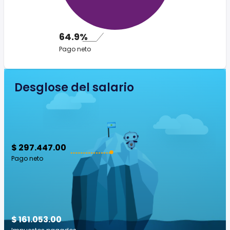
64.9%
Pago neto
Desglose del salario
$ 297.447.00
Pago neto
$ 161.053.00