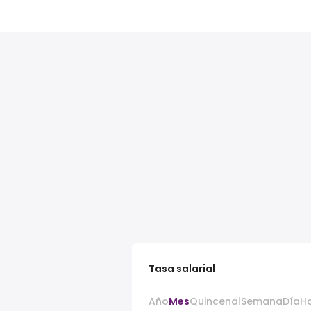
Tasa salarial
Año
Mes
Quincenal
Semana
Día
H