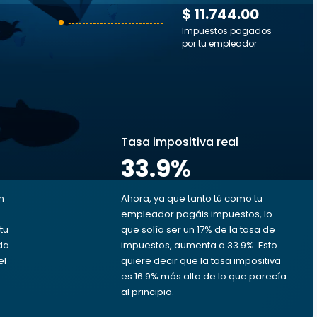
$ 11.744.00
Impuestos pagados
por tu empleador
s
Tasa impositiva real
33.9
%
n
Ahora, ya que tanto tú como tu
empleador pagáis impuestos, lo
tu
que solía ser un 17% de la tasa de
ada
impuestos, aumenta a 33.9%. Esto
el
quiere decir que la tasa impositiva
es 16.9% más alta de lo que parecía
al principio.