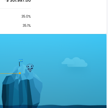
*$ 301.997.00
35.0%
35.1%