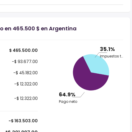
io en 465.500 $ en Argentina
35.1%
$ 465.500.00
Impuestos totales
-$ 93.677.00
-$ 45.182.00
-$ 12.322.00
64.9%
-$ 12.322.00
Pago neto
-$ 163.503.00