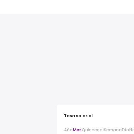
Tasa salarial
Año
Mes
Quincenal
Semana
Día
H