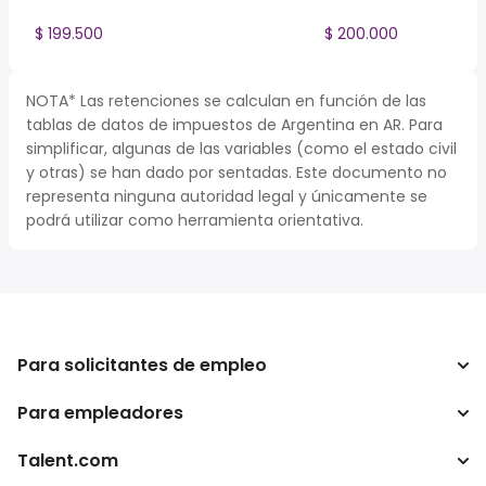
$ 199.500
$ 200.000
NOTA* Las retenciones se calculan en función de las
tablas de datos de impuestos de Argentina en AR. Para
simplificar, algunas de las variables (como el estado civil
y otras) se han dado por sentadas. Este documento no
representa ninguna autoridad legal y únicamente se
podrá utilizar como herramienta orientativa.
Para solicitantes de empleo
Para empleadores
Buscador de trabajo
Buscador de salario
Talent.com
Empresa
Calculadora de impuestos