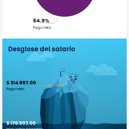
64.9%
Pago neto
Desglose del salario
$ 314.997.00
Pago neto
$ 170.503.00