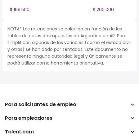
$ 199.500
$ 200.000
NOTA* Las retenciones se calculan en función de las
tablas de datos de impuestos de Argentina en AR. Para
simplificar, algunas de las variables (como el estado civil
y otras) se han dado por sentadas. Este documento no
representa ninguna autoridad legal y únicamente se
podrá utilizar como herramienta orientativa.
Para solicitantes de empleo
Para empleadores
Buscador de trabajo
Buscador de salario
Talent.com
Empresa
Calculadora de impuestos