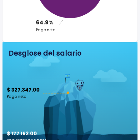
64.9%
Pago neto
Desglose del salario
$ 327.347.00
Pago neto
$ 177.153.00