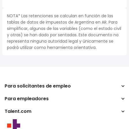
NOTA* Las retenciones se calculan en función de las
tablas de datos de impuestos de Argentina en AR. Para
simplificar, algunas de las variables (como el estado civil
y otras) se han dado por sentadas. Este documento no
representa ninguna autoridad legal y únicamente se
podrá utilizar como herramienta orientativa.
Para solicitantes de empleo
Para empleadores
Buscador de trabajo
Buscador de salario
Talent.com
Empresa
Calculadora de impuestos
ATS
Otros países
Conversor de salario