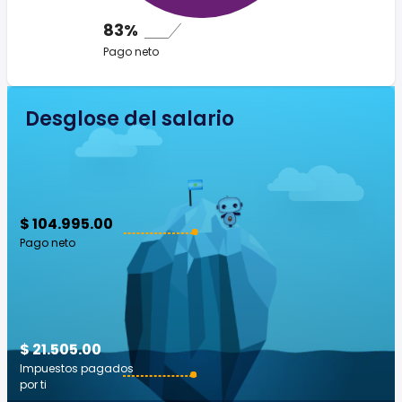
83%
Pago neto
Desglose del salario
$ 104.995.00
Pago neto
$ 21.505.00
Impuestos pagados
por ti