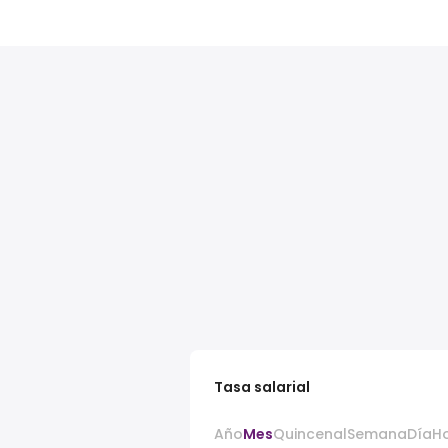
Tasa salarial
Año
Mes
Quincenal
Semana
Día
H