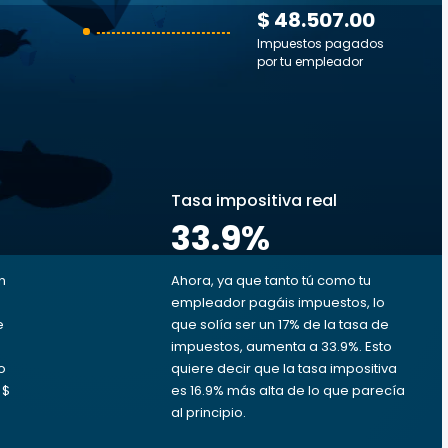
$ 48.507.00
Impuestos pagados
por tu empleador
s
Tasa impositiva real
33.9
%
n
Ahora, ya que tanto tú como tu
empleador pagáis impuestos, lo
e
que solía ser un 17% de la tasa de
impuestos, aumenta a 33.9%. Esto
o
quiere decir que la tasa impositiva
 $
es 16.9% más alta de lo que parecía
al principio.