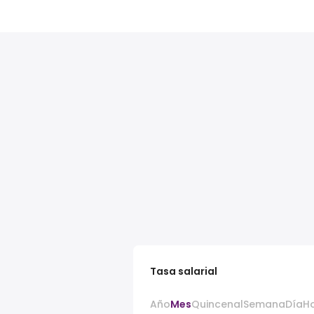
Tasa salarial
Año
Mes
Quincenal
Semana
Día
H