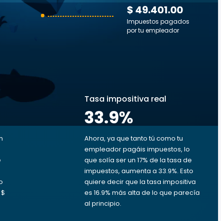
$ 49.401.00
Impuestos pagados
por tu empleador
s
Tasa impositiva real
33.9
%
n
Ahora, ya que tanto tú como tu
empleador pagáis impuestos, lo
e
que solía ser un 17% de la tasa de
impuestos, aumenta a 33.9%. Esto
o
quiere decir que la tasa impositiva
 $
es 16.9% más alta de lo que parecía
al principio.