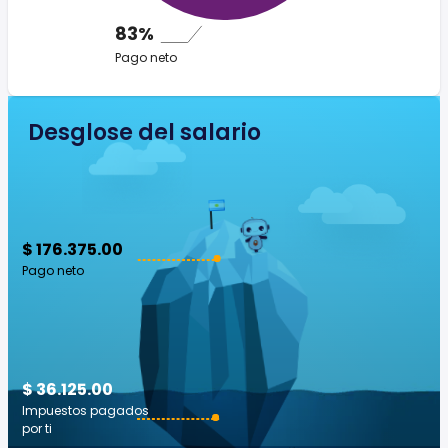
83%
Pago neto
Desglose del salario
$ 176.375.00
Pago neto
$ 36.125.00
Impuestos pagados
por ti