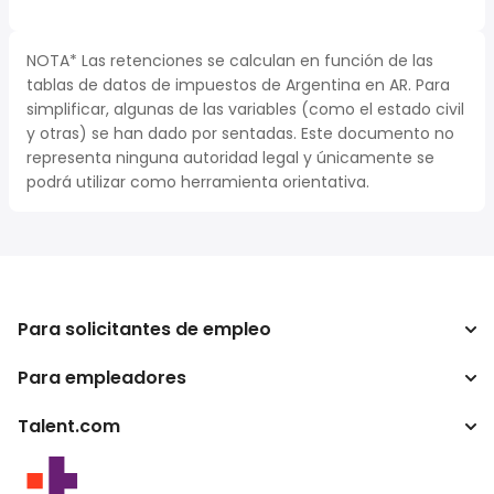
NOTA* Las retenciones se calculan en función de las
tablas de datos de impuestos de Argentina en AR. Para
simplificar, algunas de las variables (como el estado civil
y otras) se han dado por sentadas. Este documento no
representa ninguna autoridad legal y únicamente se
podrá utilizar como herramienta orientativa.
Para solicitantes de empleo
Para empleadores
Buscador de trabajo
Buscador de salario
Talent.com
Empresa
Calculadora de impuestos
ATS
Otros países
Conversor de salario