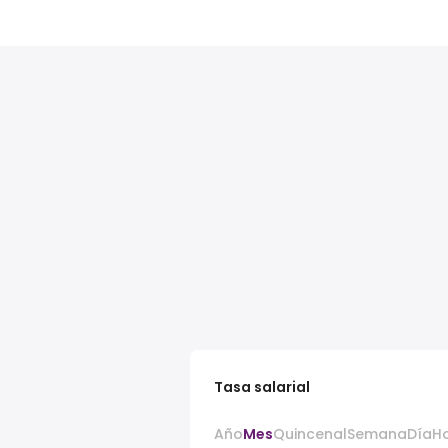
Tasa salarial
Año
Mes
Quincenal
Semana
Día
H