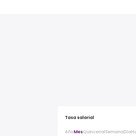
Tasa salarial
Año
Mes
Quincenal
Semana
Día
H