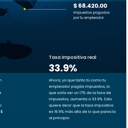
$ 68.420.00
Impuestos pagados
por tu empleador
s
Tasa impositiva real
33.9
%
n
Ahora, ya que tanto tú como tu
empleador pagáis impuestos, lo
e
que solía ser un 17% de la tasa de
impuestos, aumenta a 33.9%. Esto
o
quiere decir que la tasa impositiva
 $
es 16.9% más alta de lo que parecía
al principio.