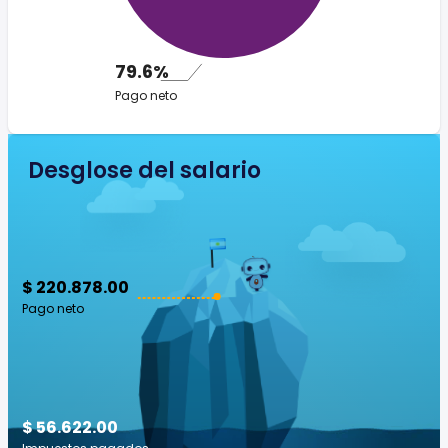
79.6%
Pago neto
Desglose del salario
$ 220.878.00
Pago neto
$ 56.622.00