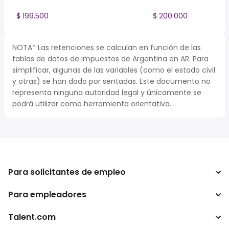
$ 199.500
$ 200.000
NOTA* Las retenciones se calculan en función de las
tablas de datos de impuestos de Argentina en AR. Para
simplificar, algunas de las variables (como el estado civil
y otras) se han dado por sentadas. Este documento no
representa ninguna autoridad legal y únicamente se
podrá utilizar como herramienta orientativa.
Para solicitantes de empleo
Para empleadores
Buscador de trabajo
Buscador de salario
Talent.com
Empresa
Calculadora de impuestos