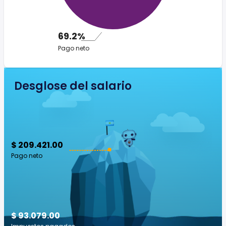
69.2%
Pago neto
Desglose del salario
$ 209.421.00
Pago neto
$ 93.079.00