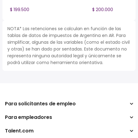
$ 199.500
$ 200.000
NOTA* Las retenciones se calculan en función de las
tablas de datos de impuestos de Argentina en AR. Para
simplificar, algunas de las variables (como el estado civil
y otras) se han dado por sentadas. Este documento no
representa ninguna autoridad legal y únicamente se
podrá utilizar como herramienta orientativa.
Para solicitantes de empleo
Para empleadores
Buscador de trabajo
Buscador de salario
Talent.com
Empresa
Calculadora de impuestos