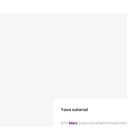
Tasa salarial
Año
Mes
Quincenal
Semana
Día
H