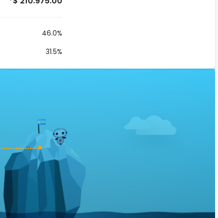
*$ 210.975.00
46.0%
31.5%