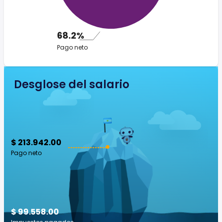
68.2%
Pago neto
Desglose del salario
$ 213.942.00
Pago neto
$ 99.558.00