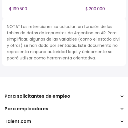
$ 199.500
$ 200.000
NOTA* Las retenciones se calculan en función de las
tablas de datos de impuestos de Argentina en AR. Para
simplificar, algunas de las variables (como el estado civil
y otras) se han dado por sentadas. Este documento no
representa ninguna autoridad legal y únicamente se
podrá utilizar como herramienta orientativa.
Para solicitantes de empleo
Para empleadores
Buscador de trabajo
Buscador de salario
Talent.com
Empresa
Calculadora de impuestos