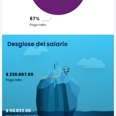
67%
Pago neto
Desglose del salario
$ 230.667.00
Pago neto
$ 113.833.00