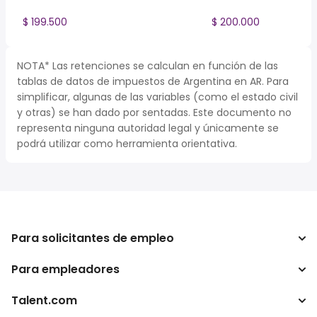
$ 199.500
$ 200.000
NOTA* Las retenciones se calculan en función de las
tablas de datos de impuestos de Argentina en AR. Para
simplificar, algunas de las variables (como el estado civil
y otras) se han dado por sentadas. Este documento no
representa ninguna autoridad legal y únicamente se
podrá utilizar como herramienta orientativa.
Para solicitantes de empleo
Para empleadores
Buscador de trabajo
Buscador de salario
Talent.com
Empresa
Calculadora de impuestos