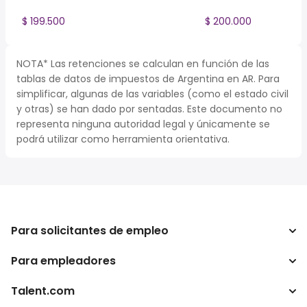
$ 199.500
$ 200.000
NOTA* Las retenciones se calculan en función de las
tablas de datos de impuestos de Argentina en AR. Para
simplificar, algunas de las variables (como el estado civil
y otras) se han dado por sentadas. Este documento no
representa ninguna autoridad legal y únicamente se
podrá utilizar como herramienta orientativa.
Para solicitantes de empleo
Para empleadores
Buscador de trabajo
Buscador de salario
Talent.com
Empresa
Calculadora de impuestos