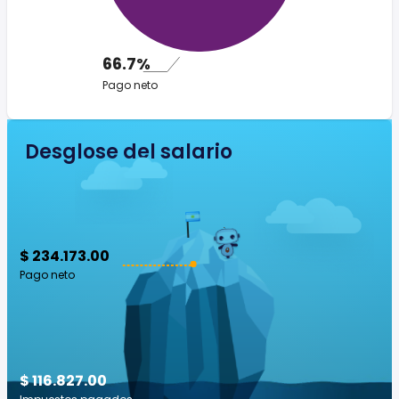
66.7%
Pago neto
Desglose del salario
$ 234.173.00
Pago neto
$ 116.827.00