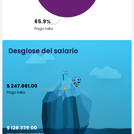
65.9%
Pago neto
Desglose del salario
$ 247.661.00
Pago neto
$ 128.339.00