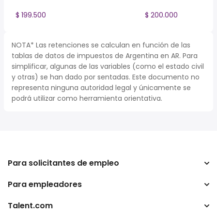
$ 199.500
$ 200.000
NOTA* Las retenciones se calculan en función de las
tablas de datos de impuestos de Argentina en AR. Para
simplificar, algunas de las variables (como el estado civil
y otras) se han dado por sentadas. Este documento no
representa ninguna autoridad legal y únicamente se
podrá utilizar como herramienta orientativa.
Para solicitantes de empleo
Para empleadores
Buscador de trabajo
Buscador de salario
Talent.com
Empresa
Calculadora de impuestos