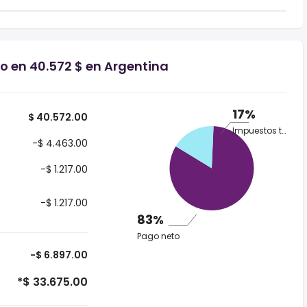
io en 40.572 $ en Argentina
17%
$ 40.572.00
Impuestos totales
-$ 4.463.00
-$ 1.217.00
-$ 1.217.00
83%
Pago neto
-$ 6.897.00
*$ 33.675.00