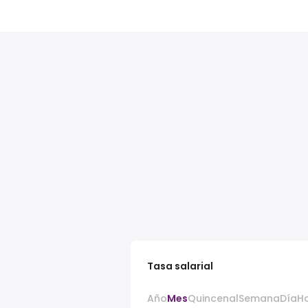
Tasa salarial
Año
Mes
Quincenal
Semana
Día
H