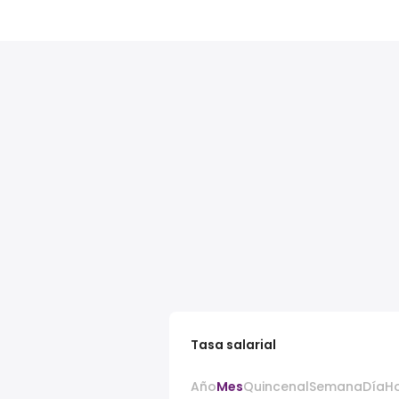
Tasa salarial
Año
Mes
Quincenal
Semana
Día
H