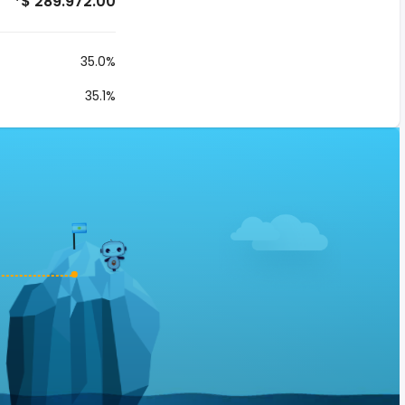
*$ 289.972.00
35.0%
35.1%