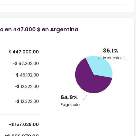
io en 447.000 $ en Argentina
35.1%
$ 447.000.00
Impuestos totales
-$ 87.202.00
-$ 45.182.00
-$ 12.322.00
64.9%
-$ 12.322.00
Pago neto
-$ 157.028.00