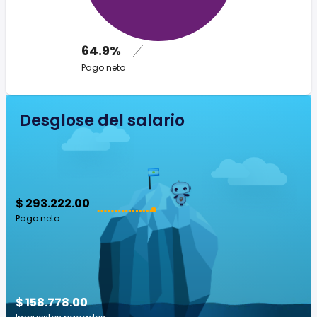
64.9%
Pago neto
Desglose del salario
$ 293.222.00
Pago neto
$ 158.778.00