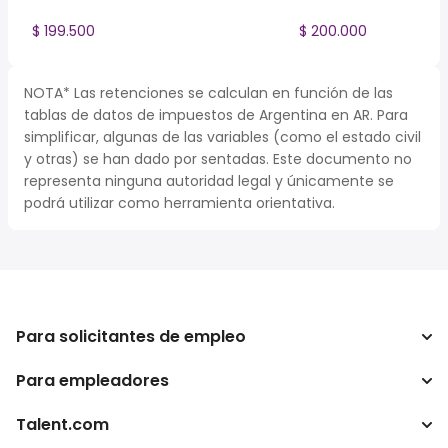
$ 199.500
$ 200.000
NOTA* Las retenciones se calculan en función de las
tablas de datos de impuestos de Argentina en AR. Para
simplificar, algunas de las variables (como el estado civil
y otras) se han dado por sentadas. Este documento no
representa ninguna autoridad legal y únicamente se
podrá utilizar como herramienta orientativa.
Para solicitantes de empleo
Para empleadores
Buscador de trabajo
Buscador de salario
Talent.com
Empresa
Calculadora de impuestos