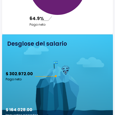
64.9%
Pago neto
Desglose del salario
$ 302.972.00
Pago neto
$ 164.028.00