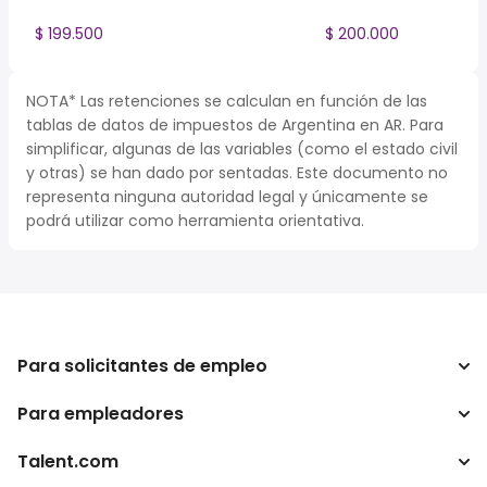
$ 199.500
$ 200.000
NOTA* Las retenciones se calculan en función de las
tablas de datos de impuestos de Argentina en AR. Para
simplificar, algunas de las variables (como el estado civil
y otras) se han dado por sentadas. Este documento no
representa ninguna autoridad legal y únicamente se
podrá utilizar como herramienta orientativa.
Para solicitantes de empleo
Para empleadores
Buscador de trabajo
Buscador de salario
Talent.com
Empresa
Calculadora de impuestos