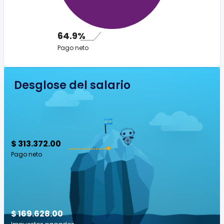
64.9%
Pago neto
Desglose del salario
$ 313.372.00
Pago neto
$ 169.628.00