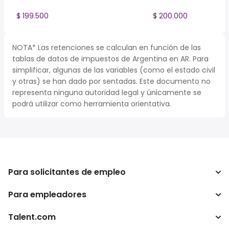
$ 199.500
$ 200.000
NOTA* Las retenciones se calculan en función de las
tablas de datos de impuestos de Argentina en AR. Para
simplificar, algunas de las variables (como el estado civil
y otras) se han dado por sentadas. Este documento no
representa ninguna autoridad legal y únicamente se
podrá utilizar como herramienta orientativa.
Para solicitantes de empleo
Para empleadores
Buscador de trabajo
Buscador de salario
Talent.com
Empresa
Calculadora de impuestos