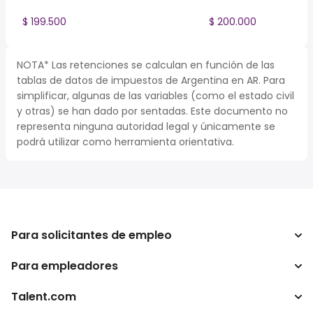
$ 199.500
$ 200.000
NOTA* Las retenciones se calculan en función de las
tablas de datos de impuestos de Argentina en AR. Para
simplificar, algunas de las variables (como el estado civil
y otras) se han dado por sentadas. Este documento no
representa ninguna autoridad legal y únicamente se
podrá utilizar como herramienta orientativa.
Para solicitantes de empleo
Para empleadores
Buscador de trabajo
Buscador de salario
Talent.com
Empresa
Calculadora de impuestos