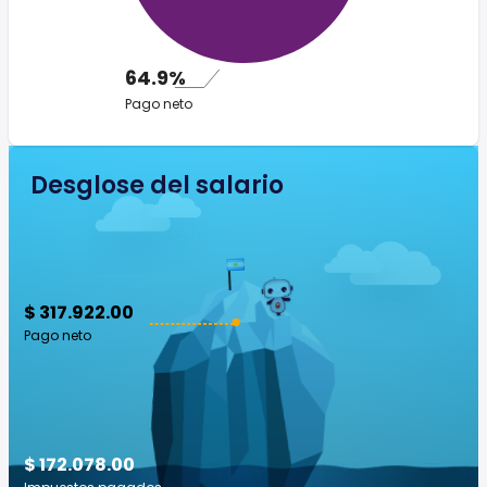
64.9%
Pago neto
Desglose del salario
$ 317.922.00
Pago neto
$ 172.078.00