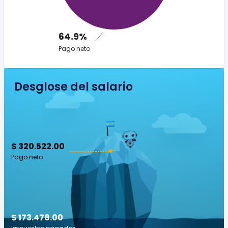
64.9%
Pago neto
Desglose del salario
$ 320.522.00
Pago neto
$ 173.478.00