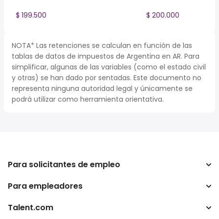
$ 199.500
$ 200.000
NOTA* Las retenciones se calculan en función de las
tablas de datos de impuestos de Argentina en AR. Para
simplificar, algunas de las variables (como el estado civil
y otras) se han dado por sentadas. Este documento no
representa ninguna autoridad legal y únicamente se
podrá utilizar como herramienta orientativa.
Para solicitantes de empleo
Para empleadores
Buscador de trabajo
Buscador de salario
Talent.com
Empresa
Calculadora de impuestos