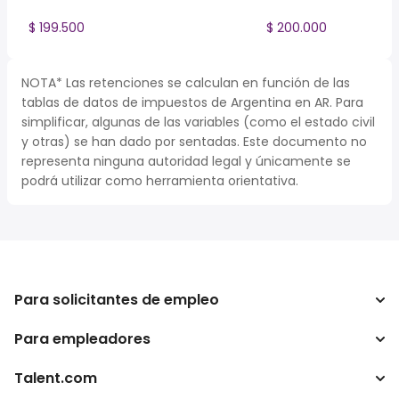
$ 199.500
$ 200.000
NOTA* Las retenciones se calculan en función de las
tablas de datos de impuestos de Argentina en AR. Para
simplificar, algunas de las variables (como el estado civil
y otras) se han dado por sentadas. Este documento no
representa ninguna autoridad legal y únicamente se
podrá utilizar como herramienta orientativa.
Para solicitantes de empleo
Para empleadores
Buscador de trabajo
Buscador de salario
Talent.com
Empresa
Calculadora de impuestos