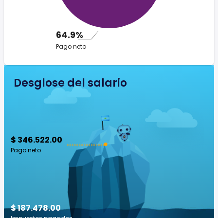
64.9%
Pago neto
Desglose del salario
$ 346.522.00
Pago neto
$ 187.478.00