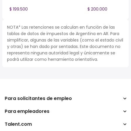
$ 199.500
$ 200.000
NOTA* Las retenciones se calculan en función de las
tablas de datos de impuestos de Argentina en AR. Para
simplificar, algunas de las variables (como el estado civil
y otras) se han dado por sentadas. Este documento no
representa ninguna autoridad legal y únicamente se
podrá utilizar como herramienta orientativa.
Para solicitantes de empleo
Para empleadores
Buscador de trabajo
Buscador de salario
Talent.com
Empresa
Calculadora de impuestos