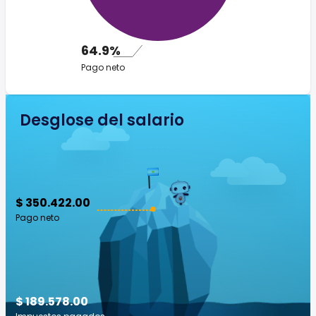
64.9%
Pago neto
Desglose del salario
$ 350.422.00
Pago neto
$ 189.578.00