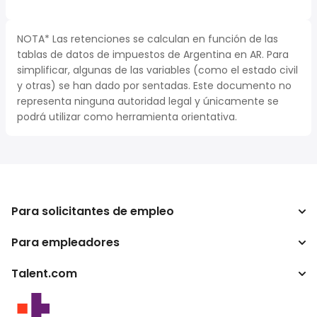
NOTA* Las retenciones se calculan en función de las
tablas de datos de impuestos de Argentina en AR. Para
simplificar, algunas de las variables (como el estado civil
y otras) se han dado por sentadas. Este documento no
representa ninguna autoridad legal y únicamente se
podrá utilizar como herramienta orientativa.
Para solicitantes de empleo
Para empleadores
Buscador de trabajo
Buscador de salario
Talent.com
Empresa
Calculadora de impuestos
ATS
Otros países
Conversor de salario