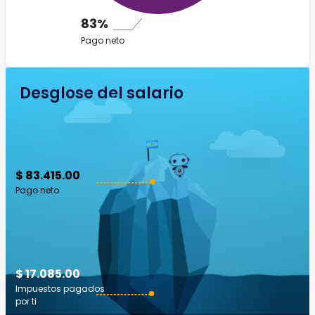
83%
Pago neto
Desglose del salario
$ 83.415.00
Pago neto
$ 17.085.00
Impuestos pagados
por ti