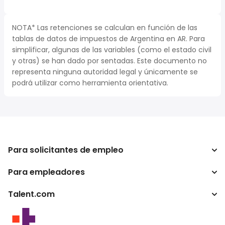
NOTA* Las retenciones se calculan en función de las
tablas de datos de impuestos de Argentina en AR. Para
simplificar, algunas de las variables (como el estado civil
y otras) se han dado por sentadas. Este documento no
representa ninguna autoridad legal y únicamente se
podrá utilizar como herramienta orientativa.
Para solicitantes de empleo
Para empleadores
Buscador de trabajo
Buscador de salario
Talent.com
Empresa
Calculadora de impuestos
ATS
Otros países
Conversor de salario