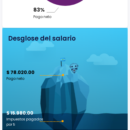
83%
Pago neto
Desglose del salario
$ 78.020.00
Pago neto
$ 15.980.00
Impuestos pagados
por ti