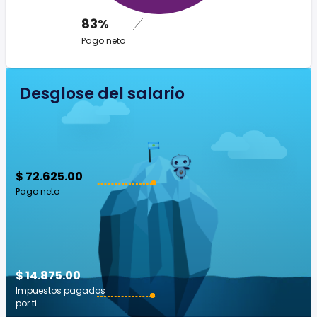
83%
Pago neto
Desglose del salario
$ 72.625.00
Pago neto
$ 14.875.00
Impuestos pagados
por ti