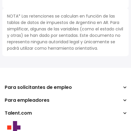
NOTA* Las retenciones se calculan en función de las
tablas de datos de impuestos de Argentina en AR. Para
simplificar, algunas de las variables (como el estado civil
y otras) se han dado por sentadas. Este documento no
representa ninguna autoridad legal y únicamente se
podrá utilizar como herramienta orientativa.
Para solicitantes de empleo
Para empleadores
Buscador de trabajo
Buscador de salario
Talent.com
Empresa
Calculadora de impuestos
ATS
Otros países
Conversor de salario